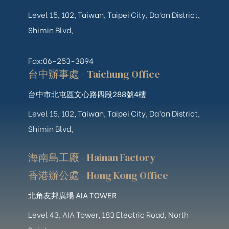
Level 15, 102, Taiwan, Taipei City, Da’an District,
Shimin Blvd,
Fax:06-253-3894
台中辦事處 - Taichung Office
台中市北屯區文心路四段288號4樓
Level 15, 102, Taiwan, Taipei City, Da’an District,
Shimin Blvd,
海南島工廠 - Hainan Factory
香港辦公處 - Hong Kong Office
北角友邦廣場 AIA TOWER
Level 43, AIA Tower, 183 Electric Road, North