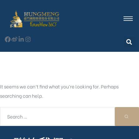
Nothing Found
It seems we can’t find what you’re looking for. Perhaps
searching can help.