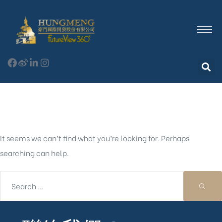
Nothing Found
It seems we can’t find what you’re looking for. Perhaps
searching can help.