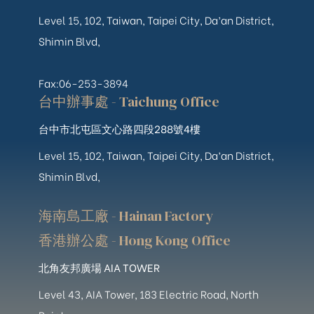
Level 15, 102, Taiwan, Taipei City, Da’an District,
Shimin Blvd,
Fax:06-253-3894
台中辦事處 - Taichung Office
台中市北屯區文心路四段288號4樓
Level 15, 102, Taiwan, Taipei City, Da’an District,
Shimin Blvd,
海南島工廠 - Hainan Factory
香港辦公處 - Hong Kong Office
北角友邦廣場 AIA TOWER
Level 43, AIA Tower, 183 Electric Road, North