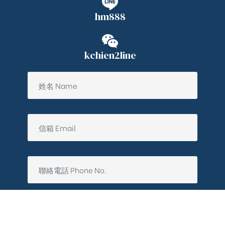
hm888
kchien2line