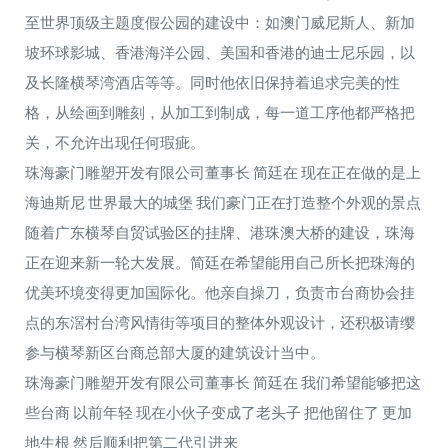
至世界顶级主题度假公园的建设中：如澳门威尼斯人、新加
坡环球影城、香港海洋公园、美国和香港的迪士尼乐园，以
及长隆横琴湾酒店等等。同时他依旧保持着追求完美的性
格，从绘画到雕刻，从加工到制成，每一道工序他都严格把
关，不允许出现任何瑕疵。
珠海豪门雕塑开发有限公司董事长 简廷在 现在正在做的是上
海迪斯尼 世界最大的城堡 我们豪门正在打造整个外观的景点
随着广东横琴自贸试验区的挂牌、港珠澳大桥的建设，珠海
正在迎来新一轮大发展。简廷在希望能用自己所长把珠海的
优美环境变得更加国际化。他亲自操刀，负责市台商协会挂
点的东滘村台湾风情街等项目的整体外观设计，还积极请缨
参与横琴新区台商总部大厦的建筑设计当中。
珠海豪门雕塑开发有限公司董事长 简廷在 我们希望能够把这
些台商 以前年轻 现在小伙子变成了老头子 把他留住了 更加
地生根 然后顺利把第二代引进来