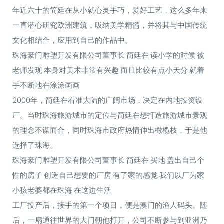
年近六十的简廷在从小就心灵手巧，爱好工艺，这么多年来
一直潜心研究欧洲建筑，吸纳美学精髓，并将其与中国传统
文化相结合，应用到自己的作品中。
珠海豪门雕塑开发有限公司董事长 简廷在 读小学的时候 被
老师发现 本身对美术非常有兴趣 而且比较有点小天分 就着
手不断地在涂涂画画
2000年，简廷在看准大陆的广阔市场，决定在内地投资设
厂。当时珠海旅游城市的定位与简廷在想打造旅游城市景观
的理念不谋而合，同时珠海市政府热情伸出橄榄枝，于是他
选择了珠海。
珠海豪门雕塑开发有限公司董事长 简廷在 买地 盖出自己个
性的房子 创造自己想要的厂房 有了家的感觉 我们以厂为家
小孩老婆都在珠海 在这边生活
工厂投产后，接手的第一个项目，便是澳门的渔人码头。随
后，一扇通往世界的大门朝他打开，公司不断参与到亚洲乃