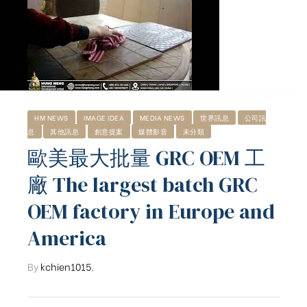
HM NEWS
IMAGE IDEA
MEDIA NEWS
世界訊息
公司訊
息
其他訊息
創意提案
媒體影音
未分類
歐美最大批量 GRC OEM 工
廠 The largest batch GRC
OEM factory in Europe and
America
By
kchien1015
,