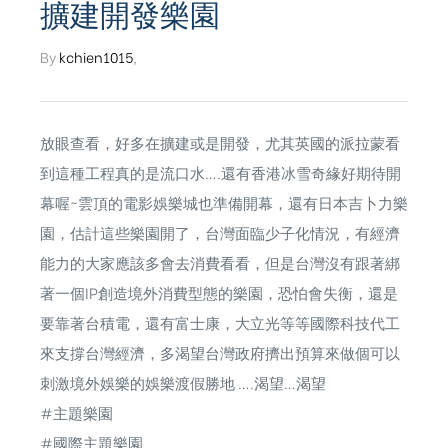
擴建開發樂園
By
kchien1015
,
放眼查看，好多在擴建或是開發，尤其英國的派拉蒙看
到這種工程真的是流口水….還有香港冰雪奇緣好期待開
幕喔~雲頂的電影娛樂城也準備開幕，還有日本吉卜力樂
園，估計這些樂園開了，台灣面臨少子化情況，有經濟
能力的大家應該多會去消費看看，但是台灣沒有跟著綁
著一個IP創造境外消費型態的樂園，恐怕會失衡，還是
要靠著台積電，還有富士康，大立光等等國際科技代工
來支撐台灣經濟，多渴望台灣政府擠出預算來做個可以
刺激境外娛樂的娛樂渡假勝地 ….渴望…渴望
#主題樂園
#國際主題樂園