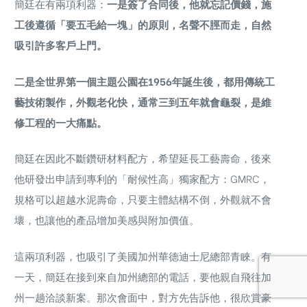
簡廷在有兩項利器：
一是簽了合同後，他就忘記價錢，施
工後遵循「要五毛給一塊」的原則，名聲不脛而走，自然
吸引許多客戶上門。
二是全世界第一個主題公園在1956年誕生後，都用傳統工
藝技術製作，外觀老化快，通常三到五年就會龜裂，是維
修工程的一大痛點。
簡廷在因此不斷鑽研材料配方，希望延長工藝壽命，後來
他研發出申請到專利的「耐候性高」獨家配方：GMRC，
規格可以超越水泥壽命，只要主體結構不倒，外觀就不會
壞，也讓他的產品增加美感與附加價值。
這兩項利器，也吸引了美國加州華德迪士尼總部青睞。有
一天，簡廷在接到來自加州總部的電話，要他親自飛往加
州一趟洽談新案。那次會面中，對方先告訴他，很欣賞豪