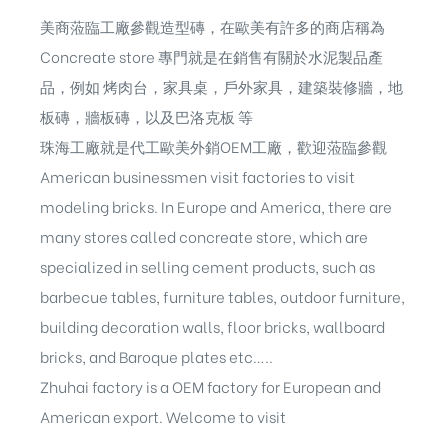
美商蒞臨工廠參觀造型磚，在歐美有許多的商店稱為
Concreate store 專門就是在銷售有關於水泥製品產
品，例如 烤肉台，家具桌，戶外家具，建築裝修牆，地
板磚，牆板磚，以及巴洛克板 等
珠海工廠就是代工歐美外銷OEM工廠，歡迎蒞臨參觀
American businessmen visit factories to visit
modeling bricks. In Europe and America, there are
many stores called concreate store, which are
specialized in selling cement products, such as
barbecue tables, furniture tables, outdoor furniture,
building decoration walls, floor bricks, wallboard
bricks, and Baroque plates etc…..
Zhuhai factory is a OEM factory for European and
American export. Welcome to visit