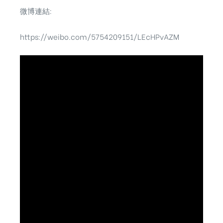
微博連結:
https://weibo.com/5754209151/LEcHPvAZM