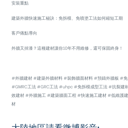
安裝重點
建築外牆快速施工秘訣：免拆模、免噴塗工法如何縮短工期
客戶痛點導向
外牆又掉漆？這種建材讓你10年不用維修，還可保固終身！
#外牆建材
#建築外牆材料
#裝飾牆面材料
#預鑄外牆板
#
#GMRC工法
#GRC工法
#uhpc
#免拆模成型工法
#抗裂建
效建材
#外牆施工
#建築牆面工程
#快速施工建材
#低維護
材
大陸地區請看微博影音: