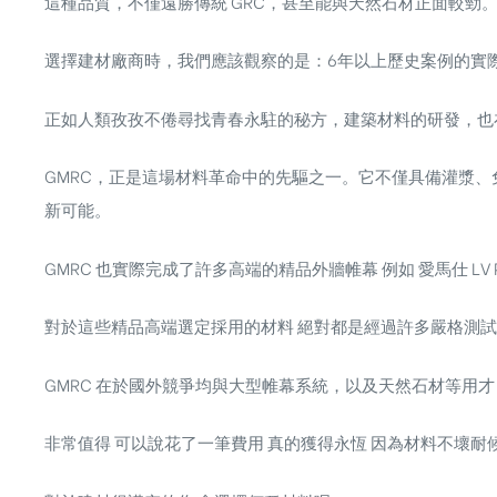
這種品質，不僅遠勝傳統 GRC，甚至能與天然石材正面較勁
選擇建材廠商時，我們應該觀察的是：
6年以上歷史案例的實
正如人類孜孜不倦尋找青春永駐的秘方，建築材料的研發，也
GMRC，正是這場材料革命中的先驅之一。它不僅具備
灌漿、
新可能。
GMRC 也實際完成了許多高端的精品外牆帷幕 例如 愛馬仕 LV P
對於這些精品高端選定採用的材料 絕對都是經過許多嚴格測試
GMRC 在於國外競爭均與大型帷幕系統，以及天然石材等用才
非常值得 可以說花了一筆費用 真的獲得永恆 因為材料不壞耐