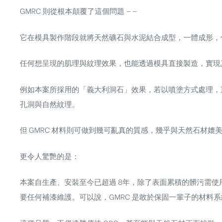
GMRC 則從根本顛覆了這個問題 ——
它在
模具製作階段
就將天然礦石與水泥結合成型，
一體成形，
任何想呈現的肌理與紋理效果，也能透過模具直接製造，實現
例如本案所採用的「義大利洞石」效果，若以噴塗方式處理，
孔洞與自然紋理
。
但 GMRC 材料則可做到幾可亂真的質感，幾乎與天然石材媲
更令人驚艷的是：
本案自生產、安裝至今已超過
8年
，除了表面累積的髒污需使
要任何補漆維護。可以說，
GMRC 是敢於保固一輩子的材料系