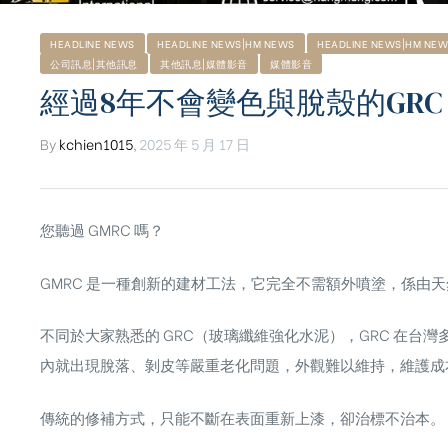
HEADLINE NEWS
HEADLINE NEWS|HM NEWS
HEADLINE NEWS|HM NEW
公司訊息|其他訊息
其他訊息|媒體影音
媒體影音
經過8年不會變色與脫殼的GRC 
By
kchien1015
,
2025 年 5 月 17 日
您聽過 GMRC 嗎？
GMRC 是一種創新的建材工法，它完全不需額外噴塗，係由
天
不同於大家熟悉的 GRC（玻璃纖維強化水泥），GRC 在
內就出現脫落、剝皮等嚴重老化問題，外觀難以維持，維護成
ub（含日本
傳統的修補方式，只能不斷在表面重新上漆，卻治標不治本。