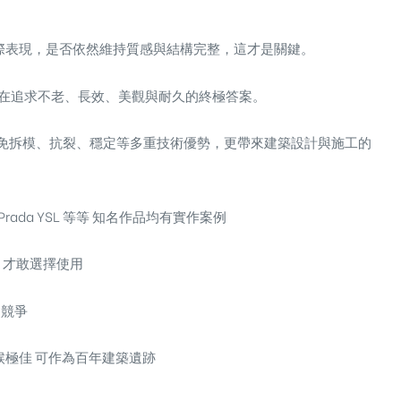
。
際表現
，是否依然維持質感與結構完整，這才是關鍵。
在追求
不老、長效、美觀與耐久
的終極答案。
免拆模、抗裂、穩定
等多重技術優勢，更帶來建築設計與施工的
rada YSL 等等 知名作品均有實作案例
 才敢選擇使用
 競爭
候極佳 可作為百年建築遺跡