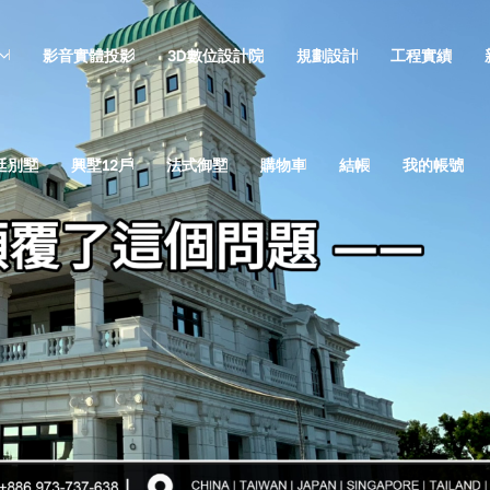
影音實體投影
3D數位設計院
規劃設計
工程實績
廷別墅
興墅12戶
法式御墅
購物車
結帳
我的帳號