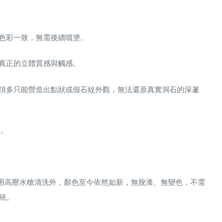
色彩一致，無需後續噴塗
。
真正的立體質感與觸感
。
頂多只能營造出點狀或假石紋外觀，
無法還原真實洞石的深邃
美。
用高壓水槍清洗外，
顏色至今依然如新，無脫漆、無變色
，不需
統
。