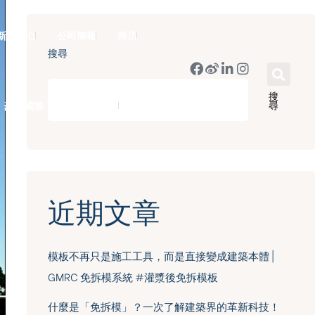
新聞中心
公司簡報
商店
搜尋
搜
尋
豪門國際 ｜ 50週年里程碑
English
近期文章
模板不再只是施工工具，而是直接變成建築本體 |
GMRC 免拆模系統 #灌漿後免拆模板
什麼是「免拆模」？一次了解建築界的革新科技！