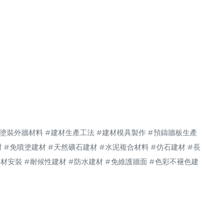
免塗裝外牆材料
#建材生產工法
#建材模具製作
#預鑄牆板生產
材
#免噴塗建材
#天然礦石建材
#水泥複合材料
#仿石建材
#長
建材安裝
#耐候性建材
#防水建材
#免維護牆面
#色彩不褪色建