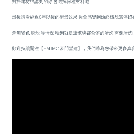
對於建材很講究的你 會選擇何種材料呢
最後請看經過8年以後的街景效果 你會感覺到始終樣貌還停留
毫無變色 脫殼 等情況 唯獨就是連玻璃都會髒的清洗 需要清洗
歡迎持續關注【HM IMC 豪門營建】，我們將為您帶來更多