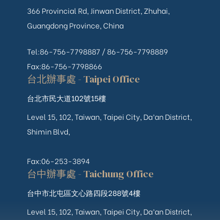
366 Provincial Rd, Jinwan District, Zhuhai,
Guangdong Province, China
Tel:86-756-7798887 /
86-756-
7798889
Fax:86-756-7798866
台北辦事處 - Taipei Office
台北市民大道102號15樓
Level 15, 102, Taiwan, Taipei City, Da’an District,
Shimin Blvd,
Fax:06-253-3894
台中辦事處 - Taichung Office
台中市北屯區文心路四段288號4樓
Level 15, 102, Taiwan, Taipei City, Da’an District,