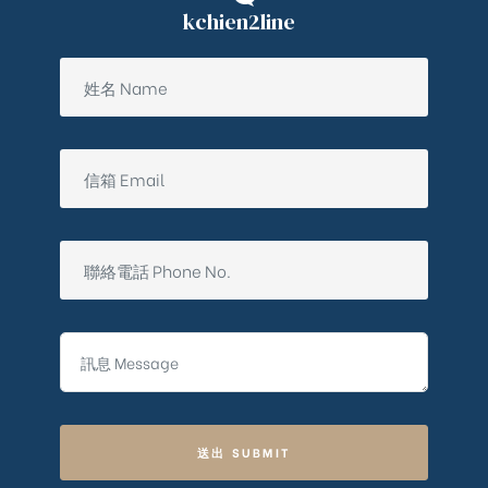
kchien2line
送出 SUBMIT