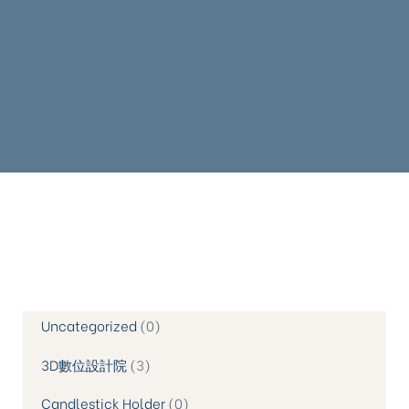
Uncategorized
0
3D數位設計院
3
Candlestick Holder
0