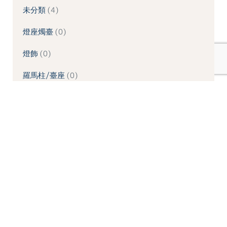
未分類
4
燈座燭臺
0
燈飾
0
羅馬柱/臺座
0
羅馬柱頭
0
象鼻/壁座/拱頂石
0
造型噴水池
0
造型桌板
0
造型桌椅
0
造型牆板
0
造型線板
0