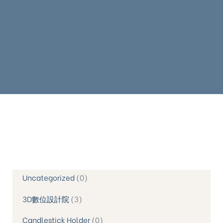
Uncategorized
0
3D數位設計院
3
Candlestick Holder
0