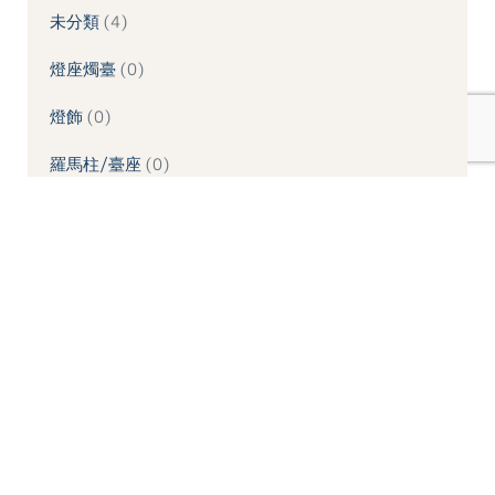
未分類
4
燈座燭臺
0
燈飾
0
羅馬柱/臺座
0
羅馬柱頭
0
象鼻/壁座/拱頂石
0
造型噴水池
0
造型桌板
0
造型桌椅
0
造型牆板
0
造型線板
0