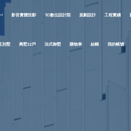
影音實體投影
3D數位設計院
規劃設計
工程實績
廷別墅
興墅12戶
法式御墅
購物車
結帳
我的帳號