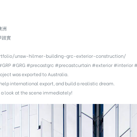
澳洲
夢踏實
olio/unsw-hilmer-building-grc-exterior-construction/
#GRP
#GRG
#precastgrc
#precastcurtain
#exterior
#interior
#
oject was exported to Australia.
elp international export, and build a realistic dream.
e a look at the scene immediately!