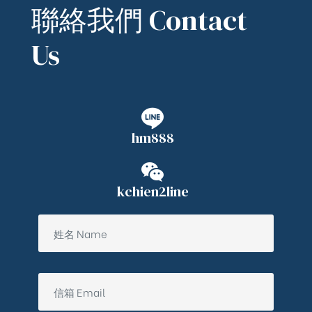
聯絡我們 Contact
Us
hm888
kchien2line