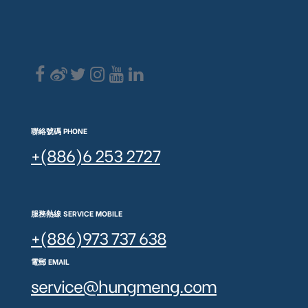
聯絡號碼 PHONE
+(886)6 253 2727
服務熱線 SERVICE MOBILE
+(886)973 737 638
電郵 EMAIL
service@hungmeng.com