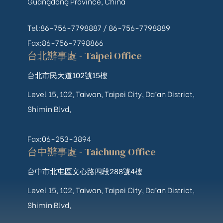
Guangdong Province, China
Tel:86-756-7798887 /
86-756-
7798889
Fax:86-756-7798866
台北辦事處 - Taipei Office
台北市民大道102號15樓
Level 15, 102, Taiwan, Taipei City, Da’an District,
Shimin Blvd,
Fax:06-253-3894
台中辦事處 - Taichung Office
台中市北屯區文心路四段288號4樓
Level 15, 102, Taiwan, Taipei City, Da’an District,
Shimin Blvd,