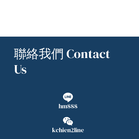
聯絡我們 Contact
Us
hm888
kchien2line