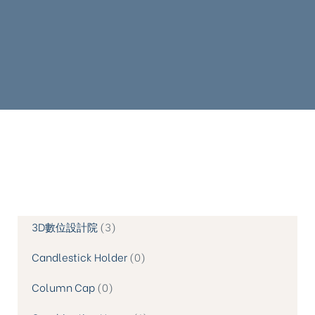
3D數位設計院
3
Candlestick Holder
0
Column Cap
0