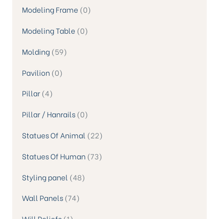
Modeling Frame
0
Modeling Table
0
Molding
59
Pavilion
0
Pillar
4
Pillar / Hanrails
0
Statues Of Animal
22
Statues Of Human
73
Styling panel
48
Wall Panels
74
Will Reliefs
1