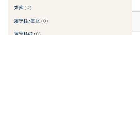
燈飾
0
羅馬柱/臺座
0
羅馬柱頭
0
象鼻/壁座/拱頂石
0
造型噴水池
0
造型桌板
0
造型桌椅
0
造型牆板
0
造型線板
0
造型鏡框
0