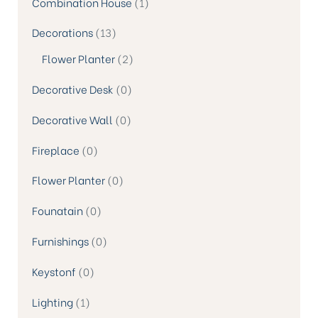
Combination House
1
Decorations
13
Flower Planter
2
Decorative Desk
0
Decorative Wall
0
Fireplace
0
Flower Planter
0
Founatain
0
Furnishings
0
Keystonf
0
Lighting
1