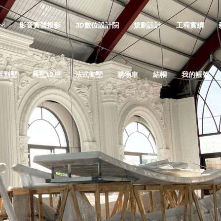
影音實體投影
3D數位設計院
規劃設計
工程實績
廷別墅
興墅12戶
法式御墅
購物車
結帳
我的帳號