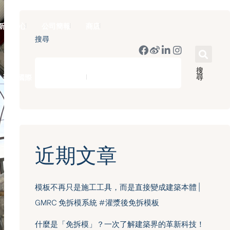
新聞中心
公司簡報
商店
搜尋
搜
尋
豪門國際 ｜ 50週年里程碑
English
近期文章
模板不再只是施工工具，而是直接變成建築本體 |
GMRC 免拆模系統 #灌漿後免拆模板
什麼是「免拆模」？一次了解建築界的革新科技！