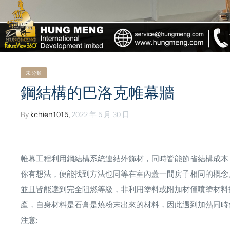
未分類
鋼結構的巴洛克帷幕牆
By
kchien1015
,
2022 年 5 月 30 日
帷幕工程利用鋼結構系統連結外飾材，同時皆能節省結構成本
你有想法，便能找到方法也同等在室內蓋一間房子相同的概念
並且皆能達到完全阻燃等級，非利用塗料或附加材僅噴塗材料提升
ub（含日本
產，自身材料是石膏是燒粉末出來的材料，因此遇到加熱同時
注意: