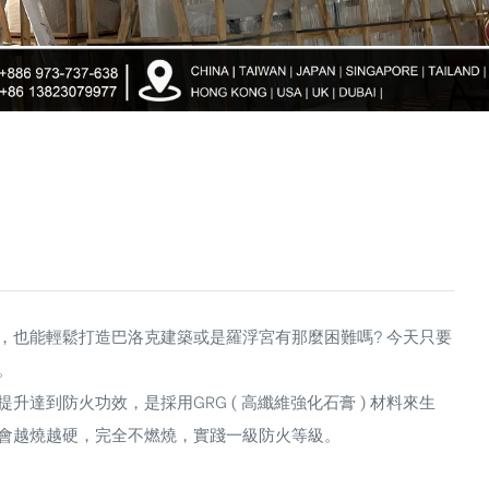
，也能輕鬆打造巴洛克建築或是羅浮宮有那麼困難嗎? 今天只要
。
達到防火功效，是採用GRG ( 高纖維強化石膏 ) 材料來生
會越燒越硬，完全不燃燒，實踐一級防火等級。