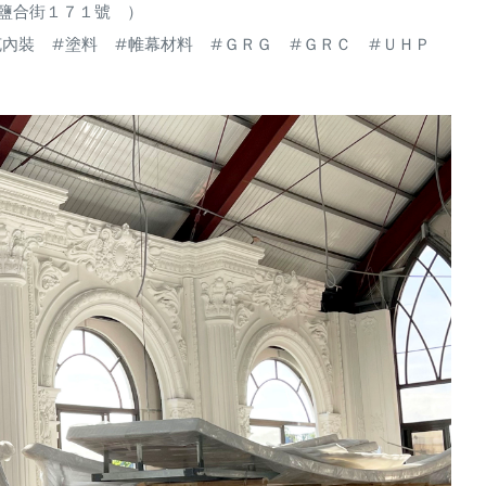
鹽合街１７１號 ）
克內裝
#塗料
#帷幕材料
#ＧＲＧ
#ＧＲＣ
#ＵＨＰ