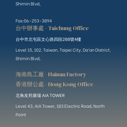
Shimin Blvd,
Fax:06-253-3894
台中辦事處 - Taichung Office
台中市北屯區文心路四段288號4樓
Level 15, 102, Taiwan, Taipei City, Da’an District,
Shimin Blvd,
海南島工廠 - Hainan Factory
香港辦公處 - Hong Kong Office
北角友邦廣場 AIA TOWER
Level 43, AIA Tower, 183 Electric Road, North
Point