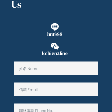
Us
hm888
kchien2line