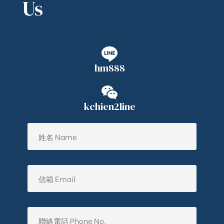
Us
hm888
kchien2line