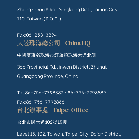
Zhongzheng S.Rd., Yongkang Dist., Tainan City
710, Taiwan (R.O.C.)
Fax:06-253-3894
大陸珠海總公司 - China HQ
中國廣東省珠海市紅旗鎮珠海大道北側
366 Provincial Rd, Jinwan District, Zhuhai,
Guangdong Province, China
Tel:86-756-7798887 /
86-756-
7798889
Fax:86-756-7798866
台北辦事處 - Taipei Office
台北市民大道102號15樓
Level 15, 102, Taiwan, Taipei City, Da’an District,