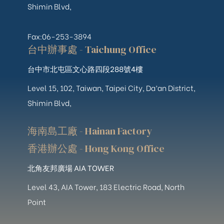
Shimin Blvd,
Fax:06-253-3894
台中辦事處 - Taichung Office
台中市北屯區文心路四段288號4樓
Level 15, 102, Taiwan, Taipei City, Da’an District,
Shimin Blvd,
海南島工廠 - Hainan Factory
香港辦公處 - Hong Kong Office
北角友邦廣場 AIA TOWER
Level 43, AIA Tower, 183 Electric Road, North
Point