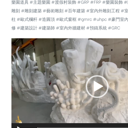
樂園道具
#主題樂園
#渡假村裝飾
#GRP
#FRP
#樂園裝飾
#
雕刻
#雕刻建築
#藝術雕刻
#百年建築
#室內外雕刻工程
#
柱
#歐式欄杆
#造圓頂
#歐式窗框
#gmrc
#uhpc
#豪門室
修
#建築設計
#建築師
#室內外牆建材
#預鑄系統
#GRC
視
訊
播
放
器