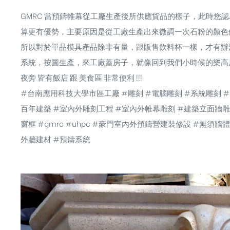
GMRC 當預鑄帷幕從工廠生產後所供應貨品的樣子，此時您
算更有優勢，主要原因是從工廠生產出來微調一次石粉的顏色
所以對於單品模具產品除非有量，跟販售飲料杯一樣，才有辦
系統，按圖生產，來工廠蓋房子，就像回到我們小時候的樂高房一樣
夜旁 皆有飯店 跟 美食區 非常便利 !!!
#台南應用科技大學市區工廠 #雕刻 #電腦雕刻 #系統雕刻 #
百年建築 #室內外雕刻工程 #室內外帷幕雕刻 #建築立面牆雕刻
窗框 #gmrc #uhpc #豪門室內外預鑄營建裝修設 #無須
外牆建材 #預鑄系統