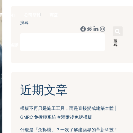
新聞中心
公司簡報
商店
搜尋
搜
尋
豪門國際 ｜ 50週年里程碑
English
近期文章
模板不再只是施工工具，而是直接變成建築本體 |
GMRC 免拆模系統 #灌漿後免拆模板
什麼是「免拆模」？一次了解建築界的革新科技！