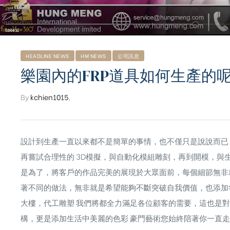
HEADLINE NEWS
HM NEWS
公司訊息
樂園內的FRP道具如何生產的呢? 
By
kchien1015
,
設計到生產一直以來都不是簡單的事情，也不僅只是說說而已
再嘗試合理性的 3D模擬，與自動化模組雕刻，再到開模，
是為了，將客戶的作品完美的展現於大眾面前，每個細節無非
著不同的做法，無非就是希望能夠不斷突破自我價值，也添加
ub（含日本
大樓，代工雕塑 我們將都全力滿足各位顧客的需要，這也是
構，更是添加生活中美麗的色彩 豪門藝術您始終陪著你一直