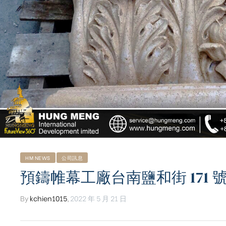
HM NEWS
公司訊息
預鑄帷幕工廠台南鹽和街 171 
By
kchien1015
,
2022 年 5 月 21 日