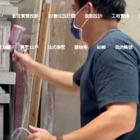
影音實體投影
3D數位設計院
規劃設計
工程實績
廷別墅
興墅12戶
法式御墅
購物車
結帳
我的帳號