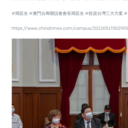
#簡廷在 #澳門台商聯誼會會長簡廷在 #投資台灣三大方案 #
https://www.chinatimes.com/campus/2022051700290