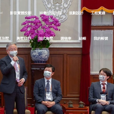
影音實體投影
3D數位設計院
規劃設計
工程實績
廷別墅
興墅12戶
法式御墅
購物車
結帳
我的帳號