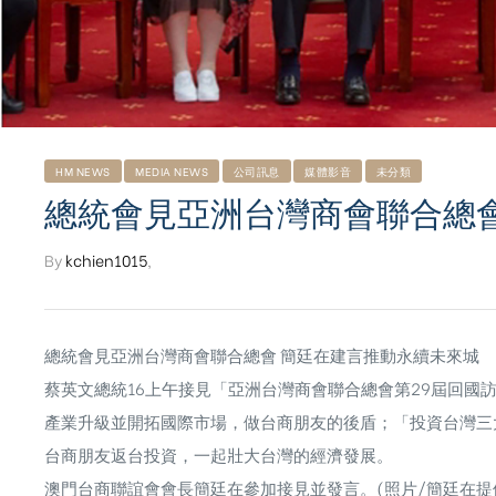
HM NEWS
MEDIA NEWS
公司訊息
媒體影音
未分類
總統會見亞洲台灣商會聯合總
By
kchien1015
,
總統會見亞洲台灣商會聯合總會 簡廷在建言推動永續未來城
蔡英文總統16上午接見「亞洲台灣商會聯合總會第29屆回國
產業升級並開拓國際市場，做台商朋友的後盾；「投資台灣三大
ub（含日本
台商朋友返台投資，一起壯大台灣的經濟發展。
澳門台商聯誼會會長簡廷在參加接見並發言。(照片/簡廷在提