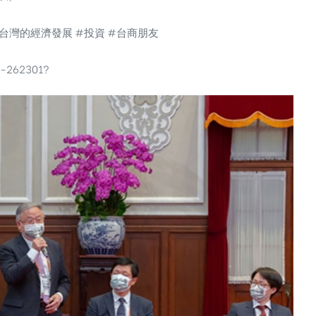
台灣的經濟發展 #投資 #台商朋友
5-262301?