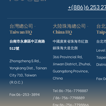
+(886)6 253 2
台灣總公司 -
大陸珠海總公司 -
台北
Taiwan HQ
China HQ
Taip
台南市永康區中正南路
中國廣東省珠海市紅旗
台北市
鎮珠海大道北側
512號
Level
366 Provincial Rd,
Taipei
Zhongzheng S.Rd.,
Jinwan District, Zhuhai,
Distri
Yongkang Dist., Tainan
Guangdong Province,
City 710, Taiwan
China
Fax:
(R.O.C.)
Tel:86-756-7798887
Fax:06-253-3894
/
86-756-
7798889
Fax:86-756-7798866