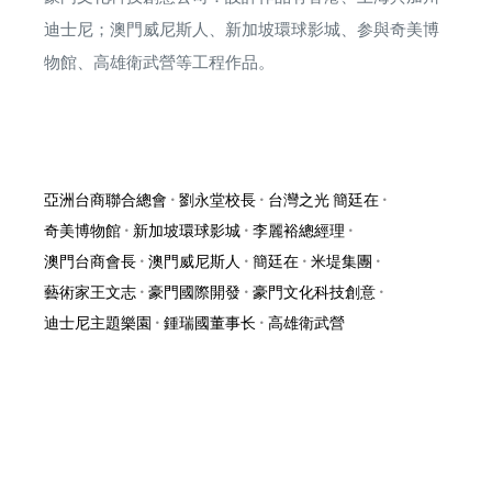
迪士尼；澳門威尼斯人、新加坡環球影城、参與奇美博
物館、高雄衛武營等工程作品。
亞洲台商聯合總會
•
劉永堂校長
•
台灣之光 簡廷在
•
奇美博物館
•
新加坡環球影城
•
李麗裕總經理
•
澳門台商會長
•
澳門威尼斯人
•
簡廷在
•
米堤集團
•
藝術家王文志
•
豪門國際開發
•
豪門文化科技創意
•
迪士尼主題樂園
•
鍾瑞國董事长
•
高雄衛武營