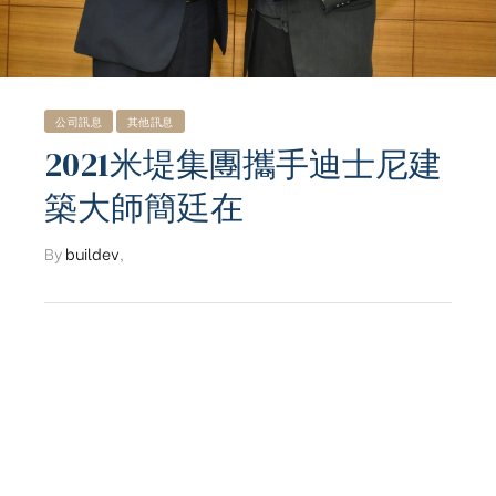
公司訊息
其他訊息
2021米堤集團攜手迪士尼建
築大師簡廷在
By
buildev
,
ub（含日本