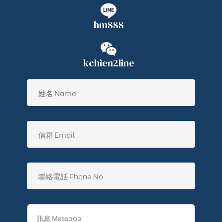
hm888
kchien2line