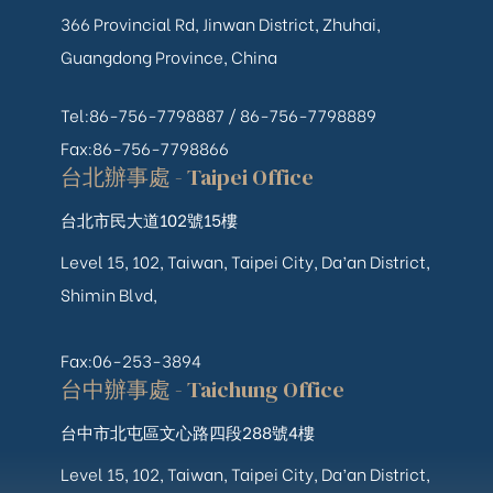
366 Provincial Rd, Jinwan District, Zhuhai,
Guangdong Province, China
Tel:86-756-7798887 /
86-756-
7798889
Fax:86-756-7798866
台北辦事處 - Taipei Office
台北市民大道102號15樓
Level 15, 102, Taiwan, Taipei City, Da’an District,
Shimin Blvd,
Fax:06-253-3894
台中辦事處 - Taichung Office
台中市北屯區文心路四段288號4樓
Level 15, 102, Taiwan, Taipei City, Da’an District,