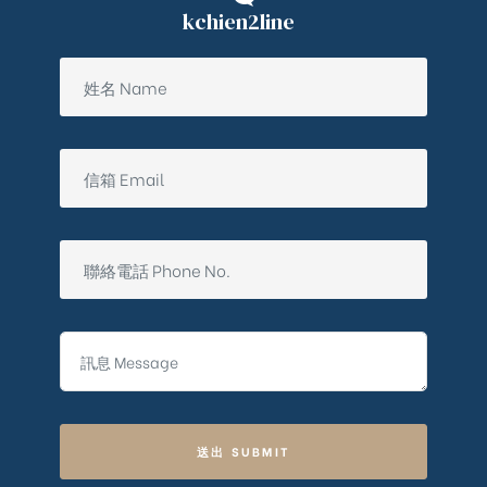
kchien2line
送出 SUBMIT