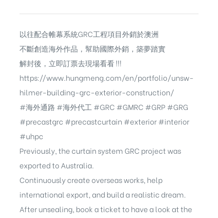
以往配合帷幕系統GRC工程項目外銷於澳洲
不斷創造海外作品，幫助國際外銷，築夢踏實
解封後，立即訂票去現場看看 !!!
https://www.hungmeng.com/en/portfolio/unsw-
hilmer-building-grc-exterior-construction/
#海外通路
#海外代工
#GRC
#GMRC
#GRP
#GRG
#precastgrc
#precastcurtain
#exterior
#interior
#uhpc
Previously, the curtain system GRC project was
exported to Australia.
Continuously create overseas works, help
international export, and build a realistic dream.
After unsealing, book a ticket to have a look at the