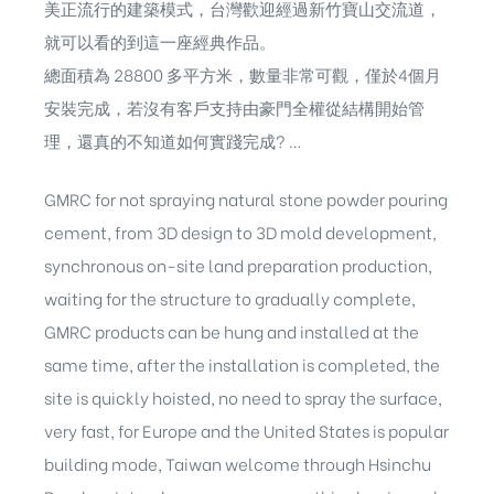
美正流行的建築模式，台灣歡迎經過新竹寶山交流道，
就可以看的到這一座經典作品。
總面積為 28800 多平方米，數量非常可觀，僅於4個月
安裝完成，若沒有客戶支持由豪門全權從結構開始管
理，還真的不知道如何實踐完成? …
GMRC for not spraying natural stone powder pouring
cement, from 3D design to 3D mold development,
synchronous on-site land preparation production,
waiting for the structure to gradually complete,
GMRC products can be hung and installed at the
same time, after the installation is completed, the
site is quickly hoisted, no need to spray the surface,
very fast, for Europe and the United States is popular
building mode, Taiwan welcome through Hsinchu