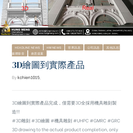
HEADLINE NEWS
HM NEWS
世界訊息
公司訊息
其他訊息|
媒體影音
創意提案
3D繪圖到實際產品
By
kchien1015
,
3D繪圖到實際產品完成，僅需要3D全採用機具雕刻製
造!!!
#3D雕刻 #3D繪圖 #機具雕刻 #UHPC #GMRC #GRC
3D drawing to the actual product completion, only