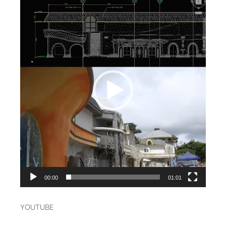
視
訊
播
放
器
00:00
01:01
YOUTUBE