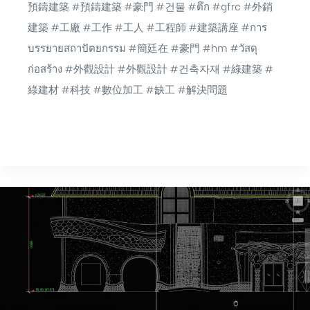
預鑄建築 #預鑄建築 #豪門 #건물 #ตึก #gfrc #外銷
建築 #工廠 #工作 #工人 #工程師 #建築講座 #การ
บรรยายสถาปัตยกรรม #簡廷在 #豪門 #hm #วัสดุ
ก่อสร้าง #外觀設計 #外觀設計 #건축자재 #綠建築 #
綠建材 #科技 #數位加工 #缺工 #解決問題