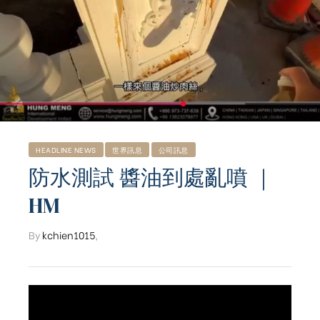
HEADLINE NEWS
世界訊息
公司訊息
防水測試 醬油到處亂噴 ｜
HM
By
kchien1015
,