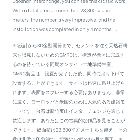
Baoshan Interchange, you can see this classic work.
With a total area of more than 28,800 square
meters, the number is very impressive, and the
installation was completed in only 4 months. …
3D設計から3D金型開発まで、セメントを注ぐ天然石粉
末を噴霧しないためのGMRCは、構造が徐々に完成す
るのを待っている同期オンサイト土地準備生産、
GMRC製品は、設置が完了した後、同時に吊り下げて
設置することができます、サイトは迅速に吊り上げら
れます、表面をスプレーする必要はありません、非常
に速く、ヨーロッパと米国のために人気のある建築モ
ードです、台湾は新竹宝山インターチェンジを通じて
歓迎します、あなたはこの古典的な作品を見ることが
できます。 総面積は28,800平方メートルを超え、その
数は非常に印象的で、設置はわずか4か月で完了しま