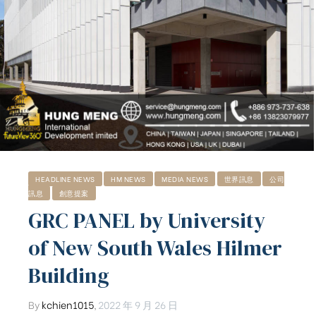
HEADLINE NEWS
HM NEWS
MEDIA NEWS
世界訊息
公司
訊息
創意提案
GRC PANEL by University
of New South Wales Hilmer
Building
By
kchien1015
,
2022 年 9 月 26 日