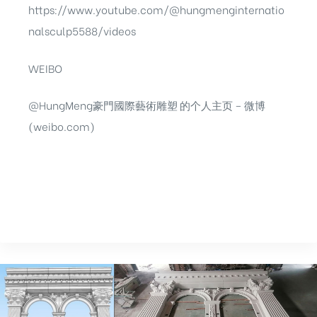
https://www.youtube.com/@hungmenginternatio
nalsculp5588/videos
WEIBO
@HungMeng豪門國際藝術雕塑 的个人主页 – 微博
(weibo.com)