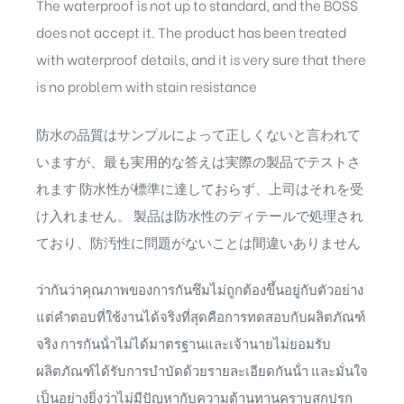
The waterproof is not up to standard, and the BOSS
does not accept it. The product has been treated
with waterproof details, and it is very sure that there
is no problem with stain resistance
防水の品質はサンプルによって正しくないと言われて
いますが、最も実用的な答えは実際の製品でテストさ
れます 防水性が標準に達しておらず、上司はそれを受
け入れません。 製品は防水性のディテールで処理され
ており、防汚性に問題がないことは間違いありません
ว่ากันว่าคุณภาพของการกันซึมไม่ถูกต้องขึ้นอยู่กับตัวอย่าง
แต่คําตอบที่ใช้งานได้จริงที่สุดคือการทดสอบกับผลิตภัณฑ์
จริง การกันน้ําไม่ได้มาตรฐานและเจ้านายไม่ยอมรับ
ผลิตภัณฑ์ได้รับการบําบัดด้วยรายละเอียดกันน้ํา และมั่นใจ
เป็นอย่างยิ่งว่าไม่มีปัญหากับความต้านทานคราบสกปรก