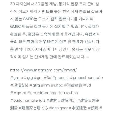
3D 디자인에서 3D 금형 개발, 동기식 현장 토지 준비 생
산에 이르기까지 시멘트를 붓는 천연 석재 분말을 살포하
지 않는 GMRC는 구조가 점차 완료되기를 기다리며
GMRC 제품을 걸고 동시에 설치할 수 있습니다, 설치가
완료된 후, 현장은 신속하게 들어 올려집니다, 유럽과 미
국의 경우 표면을 매우 빠르게 살포 할 필요가 없습니다.
총 면적이 28,800제곱미터 이상인 이 숫자는 매우 인상
적이며 설치는 단 4개월 만에 완료되었습니다. …
https://www.instagram.com/hmisd/
#gmrc #grg #grc #3d #precast #precastconcrete
#現場安裝 #gfrg #hm #uhpc #預鑄建築 #3d
##gmrc #grc #interiordesign #uhpc
#buildingmaterials #建材 #建築設計 #建築 #建築
測量 #建築家と建てる #designer #水泥建造 #預鑄 #