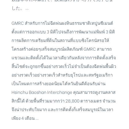
した。 …
GMRC สําหรับการไม่ฉีดพ่นผงหินธรรมชาติเทปูนซีเมนต์
ตั้งแต่การออกแบบ 3 มิติไปจนถึงการพัฒนาแม่พิมพ์ 3 มิติ
การผลิตการเตรียมที่ดินในสถานที่แบบซิงโครนัสรอให้
โครงสร้างค่อยๆเสร็จสมบูรณ์ผลิตภัณฑ์ GMRC สามารถ
แขวนและติดตั้งได้ในเวลาเดียวกันหลังจากการติดตั้งเสร็จ
สิ้นไซต์จะถูกยกขึ้นอย่างรวดเร็วไม่จําเป็นต้องฉีดพ่นพื้นผิว
อย่างรวดเร็วอย่างรวดเร็วสําหรับยุโรปและสหรัฐอเมริกา
เป็นโหมดการสร้างยอดนิยมไต้หวันยินดีต้อนรับผ่าน
Hsinchu Baoshan Interchange คุณสามารถดูงานคลาส
สิกนี้ได้ ด้วยพื้นที่รวมมากกว่า 28,800 ตารางเมตร จํานวน
จึงน่าประทับใจมาก และการติดตั้งก็เสร็จสมบูรณ์ในเวลา
เพียง 4 เดือน …