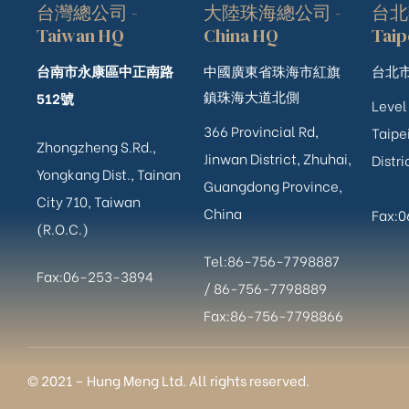
台灣總公司 -
大陸珠海總公司 -
台北
Taiwan HQ
China HQ
Taip
台南市永康區中正南路
中國廣東省珠海市紅旗
台北市
鎮珠海大道北側
512號
Level
366 Provincial Rd,
Taipei
Zhongzheng S.Rd.,
Jinwan District, Zhuhai,
Distri
Yongkang Dist., Tainan
Guangdong Province,
City 710, Taiwan
China
Fax:
(R.O.C.)
Tel:86-756-7798887
Fax:06-253-3894
/
86-756-
7798889
Fax:86-756-7798866
ub（含日本
© 2021 – Hung Meng Ltd. All rights reserved.