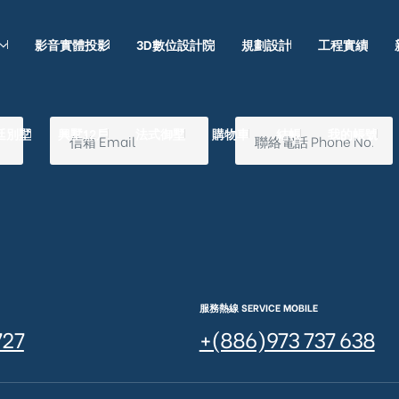
影音實體投影
3D數位設計院
規劃設計
工程實績
廷別墅
興墅12戶
法式御墅
購物車
結帳
我的帳號
服務熱線 SERVICE MOBILE
727
+(886)973 737 638