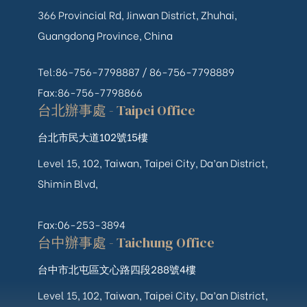
366 Provincial Rd, Jinwan District, Zhuhai,
Guangdong Province, China
Tel:86-756-7798887 /
86-756-
7798889
Fax:86-756-7798866
台北辦事處 - Taipei Office
台北市民大道102號15樓
Level 15, 102, Taiwan, Taipei City, Da’an District,
Shimin Blvd,
Fax:06-253-3894
台中辦事處 - Taichung Office
台中市北屯區文心路四段288號4樓
Level 15, 102, Taiwan, Taipei City, Da’an District,