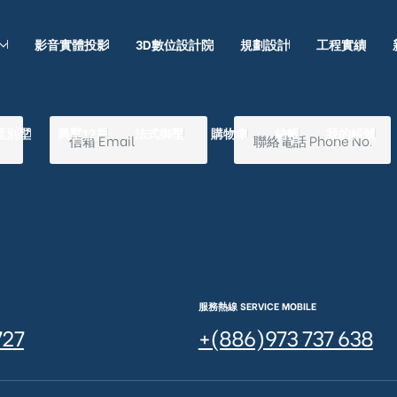
影音實體投影
3D數位設計院
規劃設計
工程實績
廷別墅
興墅12戶
法式御墅
購物車
結帳
我的帳號
服務熱線 SERVICE MOBILE
727
+(886)973 737 638