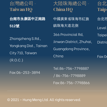
台灣總公司 -
大陸珠海總公司 -
台北
Taiwan HQ
China HQ
Taip
台南市永康區中正南路
中國廣東省珠海市紅旗
台北市
鎮珠海大道北側
512號
Level
366 Provincial Rd,
Taipei
Zhongzheng S.Rd.,
Jinwan District, Zhuhai,
Distri
Yongkang Dist., Tainan
Guangdong Province,
City 710, Taiwan
China
Fax:
(R.O.C.)
Tel:86-756-7798887
Fax:06-253-3894
/
86-756-
7798889
Fax:86-756-7798866
ub（含日本
© 2021 – Hung Meng Ltd. All rights reserved.