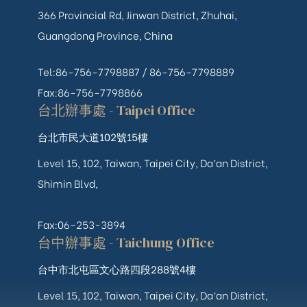
366 Provincial Rd, Jinwan District, Zhuhai,
Guangdong Province, China
Tel:86-756-7798887 /
86-756-
7798889
Fax:86-756-7798866
台北辦事處 - Taipei Office
台北市民大道102號15樓
Level 15, 102, Taiwan, Taipei City, Da’an District,
Shimin Blvd,
Fax:06-253-3894
台中辦事處 - Taichung Office
台中市北屯區文心路四段288號4樓
Level 15, 102, Taiwan, Taipei City, Da’an District,