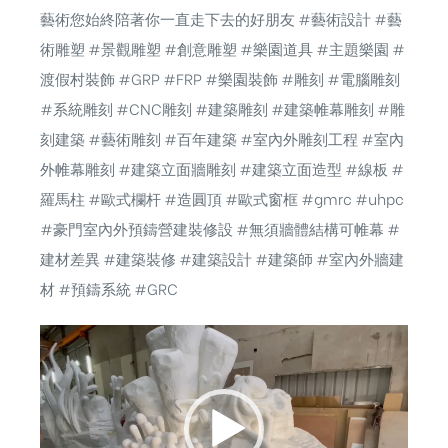
藝術您始終陪著你一直走下去的好朋友
#藝術設計
#藝
術雕塑
#景觀雕塑
#創意雕塑
#樂園道具
#主題樂園
#
渡假村裝飾
#GRP
#FRP
#樂園裝飾
#雕刻
#電腦雕刻
#系統雕刻
#CNC雕刻
#建築雕刻
#建築帷幕雕刻
#雕
刻建築
#藝術雕刻
#百年建築
#室內外雕刻工程
#室內
外帷幕雕刻
#建築立面牆雕刻
#建築立面造型
#線板
#
羅馬柱
#歐式欄杆
#造圓頂
#歐式窗框
#gmrc
#uhpc
#豪門室內外預鑄營建裝修設
#無須牆體結構可帷幕
#
建材差異
#建築裝修
#建築設計
#建築師
#室內外牆建
材
#預鑄系統
#GRC
視
訊
播
放