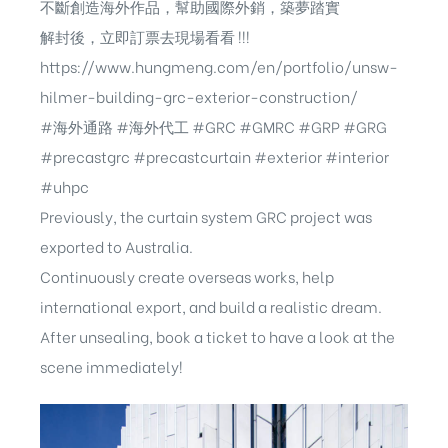
不斷創造海外作品，幫助國際外銷，築夢踏實
解封後，立即訂票去現場看看 !!!
https://www.hungmeng.com/en/portfolio/unsw-
hilmer-building-grc-exterior-construction/
#海外通路
#海外代工
#GRC
#GMRC
#GRP
#GRG
#precastgrc
#precastcurtain
#exterior
#interior
#uhpc
Previously, the curtain system GRC project was
exported to Australia.
Continuously create overseas works, help
international export, and build a realistic dream.
After unsealing, book a ticket to have a look at the
scene immediately!