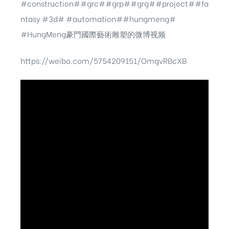
#construction#
#grc#
#grp#
#grg#
#project#
#fa
ntasy #
3d#
#automation#
#hungmeng#
#
HungMeng豪門國際藝術雕塑的微博视频
​​​
https://weibo.com/5754209151/OmgvRBcXB