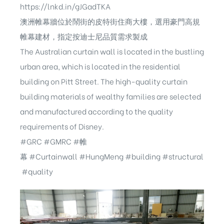
https://lnkd.in/gJGadTKA
澳洲帷幕牆位於鬧街的皮特街住商大樓，選用豪門高規
帷幕建材，指定按迪士尼品質需求製成
The Australian curtain wall is located in the bustling
urban area, which is located in the residential
building on Pitt Street. The high-quality curtain
building materials of wealthy families are selected
and manufactured according to the quality
requirements of Disney.
#GRC
#GMRC
#帷
幕
#Curtainwall
#HungMeng
#building
#structural
#quality