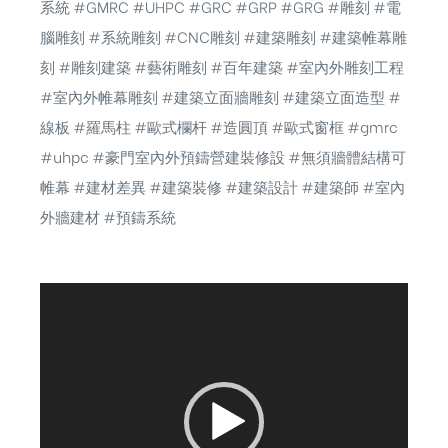
系統 #GMRC #UHPC #GRC #GRP #GRG #雕刻 #電
腦雕刻 #系統雕刻 #CNC雕刻 #建築雕刻 #建築帷幕雕
刻 #雕刻建築 #藝術雕刻 #百年建築 #室內外雕刻工程
#室內外帷幕雕刻 #建築立面牆雕刻 #建築立面造型 #
線板 #羅馬柱 #歐式欄杆 #造圓頂 #歐式窗框 #gmrc
#uhpc #豪門室內外預鑄營建裝修設 #無須牆體結構可
帷幕 #建材差異 #建築裝修 #建築設計 #建築師 #室內
外牆建材 #預鑄系統
視
訊
播
放
器