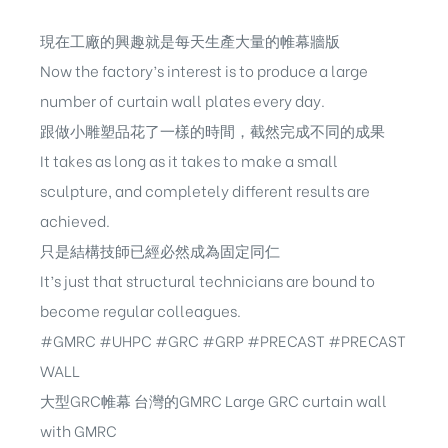
現在工廠的興趣就是每天生產大量的帷幕牆版
Now the factory’s interest is to produce a large
number of curtain wall plates every day.
跟做小雕塑品花了一樣的時間，截然完成不同的成果
It takes as long as it takes to make a small
sculpture, and completely different results are
achieved.
只是結構技師已經必然成為固定同仁
It’s just that structural technicians are bound to
become regular colleagues.
#GMRC
#UHPC
#GRC
#GRP
#PRECAST
#PRECAST
WALL
大型GRC帷幕 台灣的GMRC Large GRC curtain wall
with GMRC