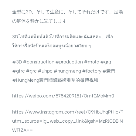
金型に3D、そして生産に、そしてそれだけです….足場
の解体を静かに完了します
3D ไปที่แม่พิมพ์แล้วไปที่การผลิตและนั่นแหละ….เพื่อ
ให้การรื้อนั่งร้านเสร็จสมบูรณ์อย่างเงียบ ๆ
#3D #
construction
#production #
mold
#grg
#
gfrc
#grc #
uhpc
#hungmeng #
factory #豪門
#
HungMeng豪門國際藝術雕塑的微博视频
https://weibo.com/5754209151/OmtGMaMm0
https://www.instagram.com/reel/C9HbUhqPtHc/?
utm_source=ig_web_copy_link&igsh=MzRlODBiN
WFlZA==