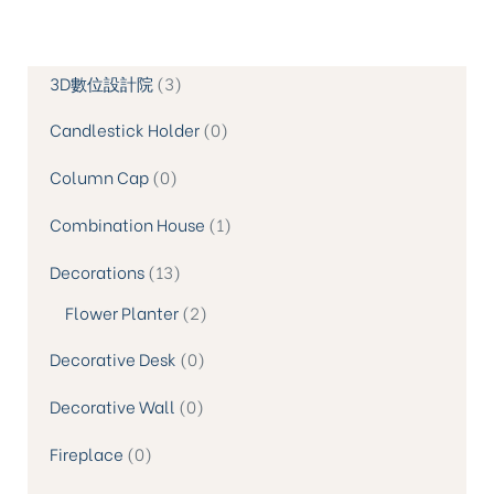
3D數位設計院
3
Candlestick Holder
0
Column Cap
0
Combination House
1
Decorations
13
Flower Planter
2
Decorative Desk
0
Decorative Wall
0
Fireplace
0