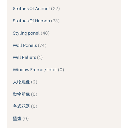
Statues Of Animal
22
Statues Of Human
73
Styling panel
48
Wall Panels
74
Will Reliefs
1
Window Frame / Intel
0
人物雕像
2
動物雕像
0
各式花器
0
壁爐
0