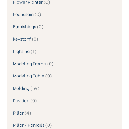
Flower Planter
0
Founatain
0
Furnishings
0
Keystonf
0
Lighting
1
Modeling Frame
0
Modeling Table
0
Molding
59
Pavilion
0
Pillar
4
Pillar / Hanrails
0