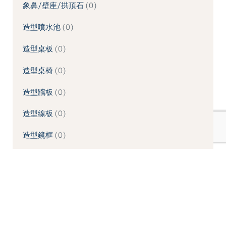
象鼻/壁座/拱頂石
0
造型噴水池
0
造型桌板
0
造型桌椅
0
造型牆板
0
造型線板
0
造型鏡框
0
酒瓶欄杆/柱類
0
門楣/門框
0