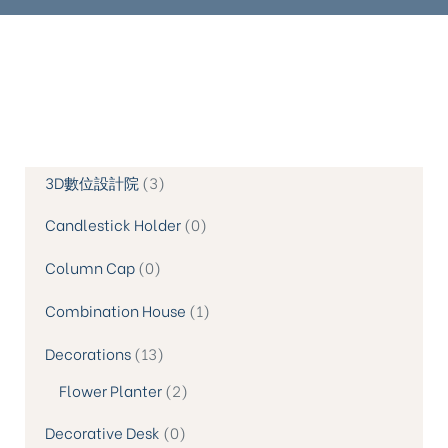
3D數位設計院
3
Candlestick Holder
0
Column Cap
0
Combination House
1
Decorations
13
Flower Planter
2
Decorative Desk
0