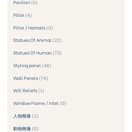
Pavilion
0
Pillar
4
Pillar / Hanrails
0
Statues Of Animal
22
Statues Of Human
73
Styling panel
48
Wall Panels
74
Will Reliefs
1
Window Frame / Intel
0
人物雕像
2
動物雕像
0