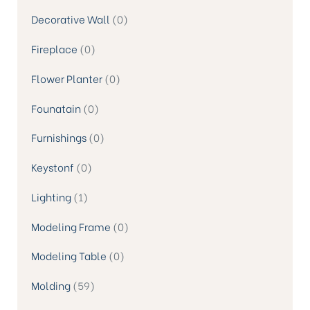
Decorative Wall
0
Fireplace
0
Flower Planter
0
Founatain
0
Furnishings
0
Keystonf
0
Lighting
1
Modeling Frame
0
Modeling Table
0
Molding
59