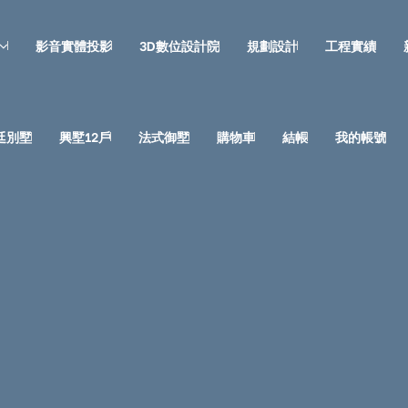
影音實體投影
3D數位設計院
規劃設計
工程實績
廷別墅
興墅12戶
法式御墅
購物車
結帳
我的帳號