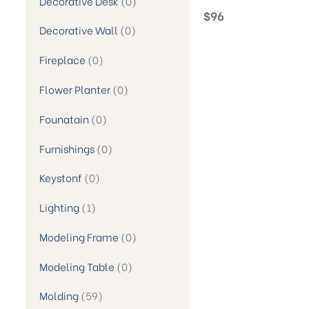
Decorative Desk
0
Humanoid Statue
$
96
Decorative Wall
0
Fireplace
0
Flower Planter
0
Founatain
0
Furnishings
0
Keystonf
0
Lighting
1
Modeling Frame
0
Modeling Table
0
Molding
59