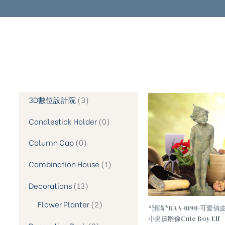
3D數位設計院
3
Candlestick Holder
0
Column Cap
0
Combination House
1
Decorations
13
Flower Planter
2
*預購*BAA-0190-可愛俏
小男孩雕像Cute Boy Elf