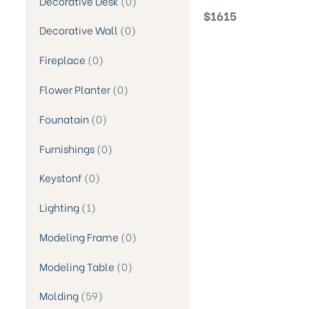
Decorative Desk
0
Style Double Lion Statu
$
1615
Decorative Wall
0
Fireplace
0
Flower Planter
0
Founatain
0
Furnishings
0
Keystonf
0
Lighting
1
Modeling Frame
0
Modeling Table
0
Molding
59