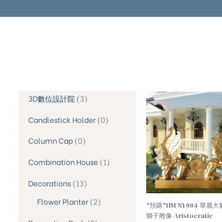
3D數位設計院
3
TREND
Candlestick Holder
0
Column Cap
0
Combination House
1
Decorations
13
Flower Planter
2
*預購*HM-NY004-華麗大
獅子雕像-Aristocratic