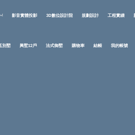
影音實體投影
3D數位設計院
規劃設計
工程實績
廷別墅
興墅12戶
法式御墅
購物車
結帳
我的帳號