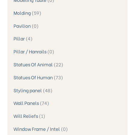
Molding
59
Pavilion
0
Pillar
4
Pillar / Hanrails
0
Statues Of Animal
22
Statues Of Human
73
Styling panel
48
Wall Panels
74
Will Reliefs
1
Window Frame / Intel
0