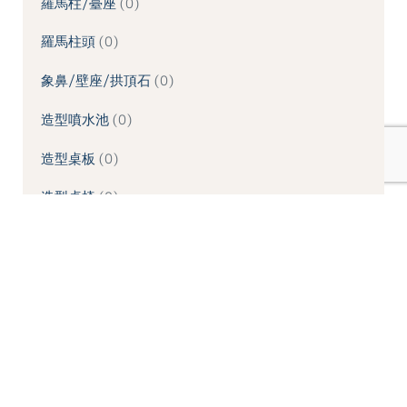
羅馬柱/臺座
0
羅馬柱頭
0
象鼻/壁座/拱頂石
0
造型噴水池
0
造型桌板
0
造型桌椅
0
造型牆板
0
造型線板
0
造型鏡框
0
酒瓶欄杆/柱類
0
門楣/門框
0