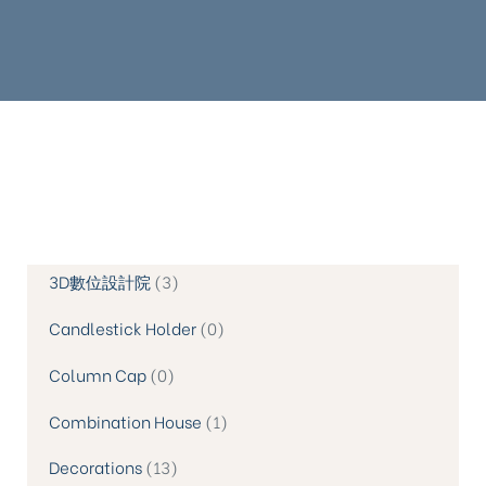
3D數位設計院
3
Candlestick Holder
0
Column Cap
0
Combination House
1
Decorations
13