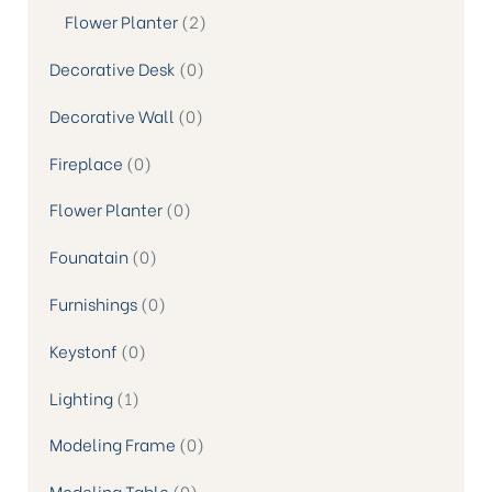
Flower Planter
2
Decorative Desk
0
Decorative Wall
0
Fireplace
0
Flower Planter
0
Founatain
0
Furnishings
0
Keystonf
0
Lighting
1
Modeling Frame
0
Modeling Table
0