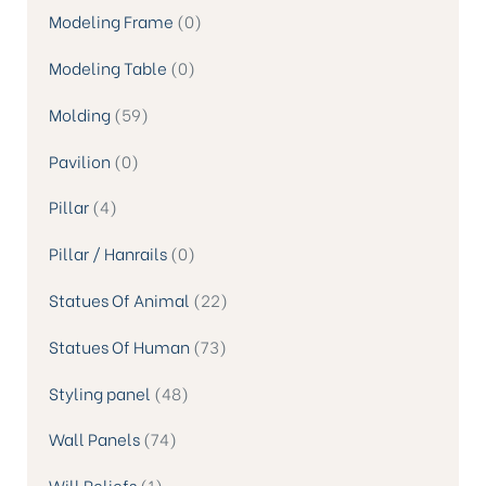
Modeling Frame
0
Modeling Table
0
Molding
59
Pavilion
0
Pillar
4
Pillar / Hanrails
0
Statues Of Animal
22
Statues Of Human
73
Styling panel
48
Wall Panels
74
Will Reliefs
1