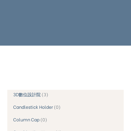
3D數位設計院
3
Candlestick Holder
0
Column Cap
0