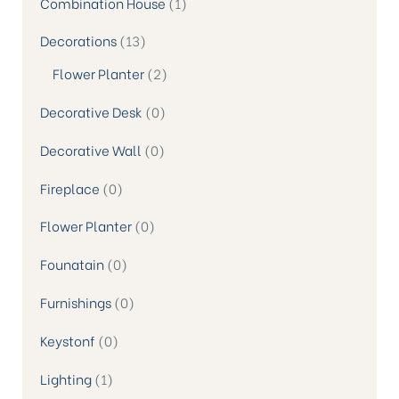
Combination House
1
Decorations
13
Flower Planter
2
Decorative Desk
0
Decorative Wall
0
Fireplace
0
Flower Planter
0
Founatain
0
Furnishings
0
Keystonf
0
Lighting
1