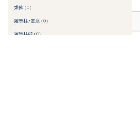
燈飾
0
羅馬柱/臺座
0
羅馬柱頭
0
象鼻/壁座/拱頂石
0
造型噴水池
0
造型桌板
0
造型桌椅
0
造型牆板
0
造型線板
0
造型鏡框
0