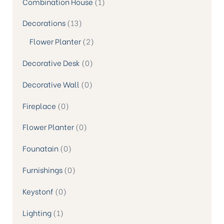
Combination House
1
Decorations
13
Flower Planter
2
Decorative Desk
0
Decorative Wall
0
Fireplace
0
Flower Planter
0
Founatain
0
Furnishings
0
Keystonf
0
Lighting
1