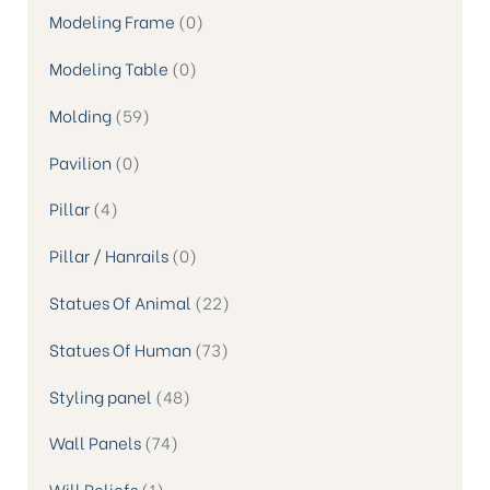
Modeling Frame
0
Modeling Table
0
Molding
59
Pavilion
0
Pillar
4
Pillar / Hanrails
0
Statues Of Animal
22
Statues Of Human
73
Styling panel
48
Wall Panels
74
Will Reliefs
1