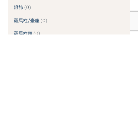
燈飾
0
羅馬柱/臺座
0
羅馬柱頭
0
象鼻/壁座/拱頂石
0
造型噴水池
0
造型桌板
0
造型桌椅
0
造型牆板
0
造型線板
0
造型鏡框
0