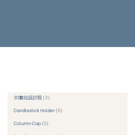
3D數位設計院
3
Candlestick Holder
0
Column Cap
0