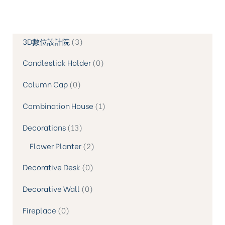
3D數位設計院
3
Candlestick Holder
0
Column Cap
0
Combination House
1
Decorations
13
Flower Planter
2
Decorative Desk
0
Decorative Wall
0
Fireplace
0