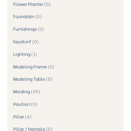
Flower Planter
0
Founatain
0
Furnishings
0
Keystonf
0
Lighting
1
Modeling Frame
0
Modeling Table
0
Molding
59
Pavilion
0
Pillar
4
Pillar / Hanrails
0