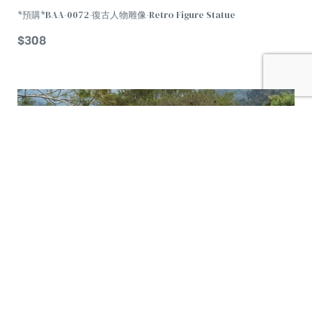
*預購*BAA-0072-復古人物雕像-Retro Figure Statue
$
308
TREND
加
購
車