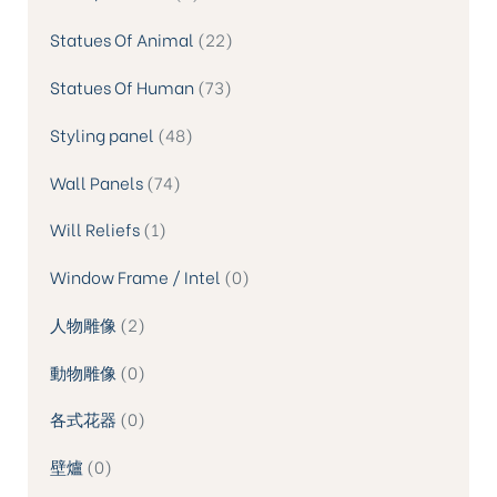
Statues Of Animal
22
Statues Of Human
73
Styling panel
48
Wall Panels
74
Will Reliefs
1
Window Frame / Intel
0
人物雕像
2
動物雕像
0
各式花器
0
壁爐
0