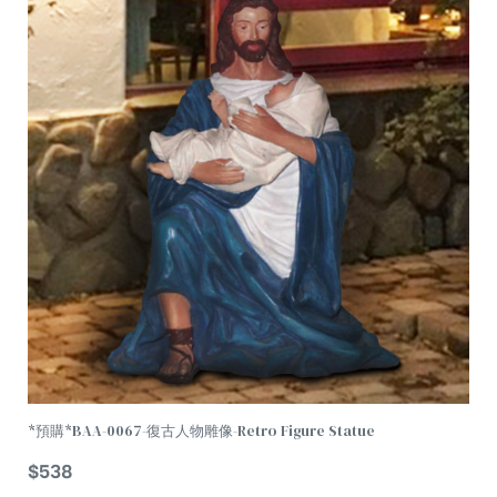
加
購
車
*預購*BAA-0067-復古人物雕像-Retro Figure Statue
$
538