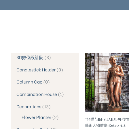
3D數位設計院
3
TREND
Candlestick Holder
0
Column Cap
0
Combination House
1
Decorations
13
Flower Planter
2
*預購*HM-STAHM-91-復
藝術人物雕像-Retro Art