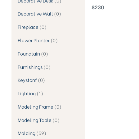
Decorative Desk
0
Humanoid Statue
$
230
Decorative Wall
0
Fireplace
0
Flower Planter
0
Founatain
0
Furnishings
0
Keystonf
0
Lighting
1
Modeling Frame
0
Modeling Table
0
Molding
59