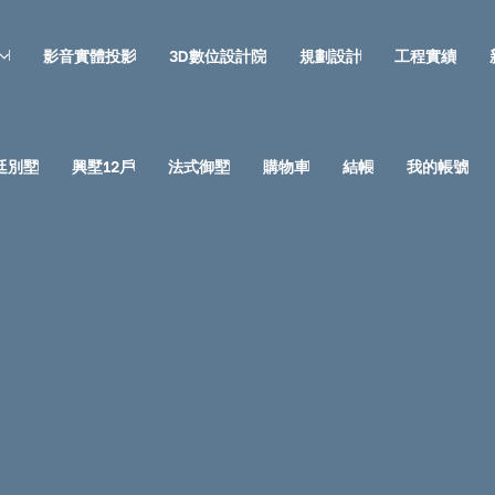
影音實體投影
3D數位設計院
規劃設計
工程實績
廷別墅
興墅12戶
法式御墅
購物車
結帳
我的帳號