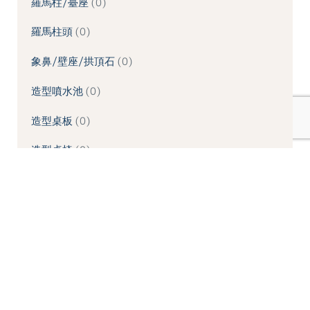
羅馬柱/臺座
0
羅馬柱頭
0
象鼻/壁座/拱頂石
0
造型噴水池
0
造型桌板
0
造型桌椅
0
造型牆板
0
造型線板
0
造型鏡框
0
酒瓶欄杆/柱類
0
門楣/門框
0