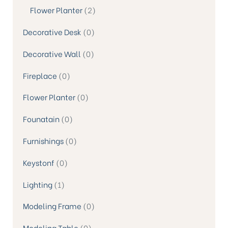
Flower Planter
2
Decorative Desk
0
Decorative Wall
0
Fireplace
0
Flower Planter
0
Founatain
0
Furnishings
0
Keystonf
0
Lighting
1
Modeling Frame
0
Modeling Table
0