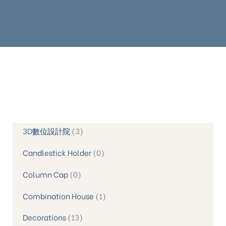
3D數位設計院
3
Candlestick Holder
0
Column Cap
0
Combination House
1
Decorations
13