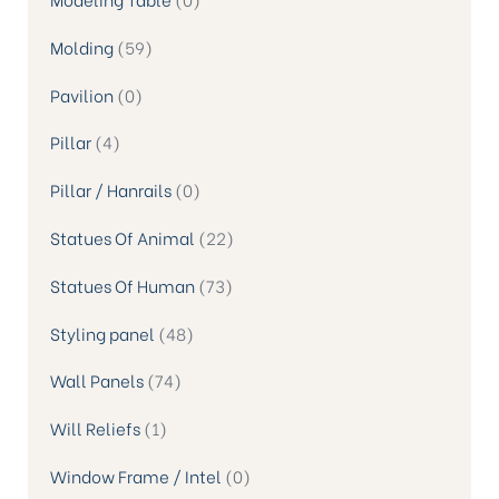
Molding
59
Pavilion
0
Pillar
4
Pillar / Hanrails
0
Statues Of Animal
22
Statues Of Human
73
Styling panel
48
Wall Panels
74
Will Reliefs
1
Window Frame / Intel
0