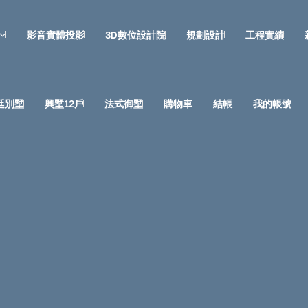
影音實體投影
3D數位設計院
規劃設計
工程實績
廷別墅
興墅12戶
法式御墅
購物車
結帳
我的帳號