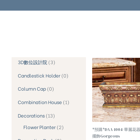
3D數位設計院
3
TREND
Candlestick Holder
0
Column Cap
0
Combination House
1
Decorations
13
Flower Planter
2
*預購*DAA-1004-華麗花
擺飾Gorgeous