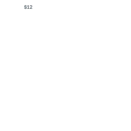
Decorations Flowerpot
$
12