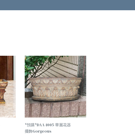
TREND
加入
加入
購物
購物
車
車
器
*預購*DAA-1005-華麗花器
擺飾Gorgeous