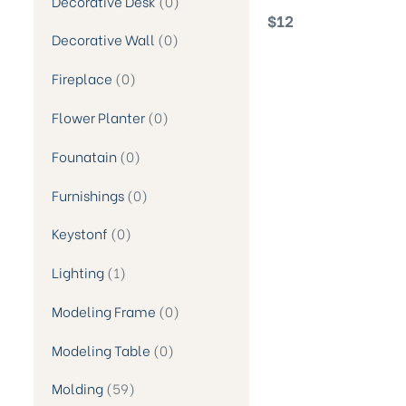
Decorative Desk
0
Decorations Flowerpot
$
12
Decorative Wall
0
Fireplace
0
Flower Planter
0
Founatain
0
Furnishings
0
Keystonf
0
Lighting
1
Modeling Frame
0
Modeling Table
0
Molding
59