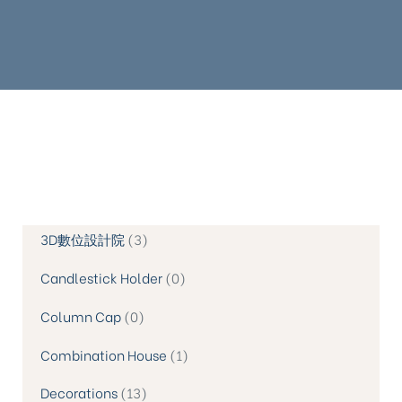
3D數位設計院
3
Candlestick Holder
0
Column Cap
0
Combination House
1
Decorations
13