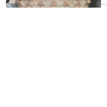
購
車
*預購*DAA-1005-華麗花器擺飾Gorgeous Decorations
Flowerpot
$
12