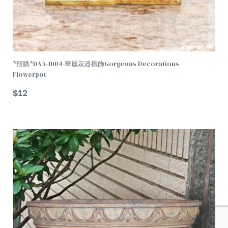
*預購*DAA-1004-華麗花器擺飾Gorgeous Decorations
Flowerpot
$
12
TREND
加