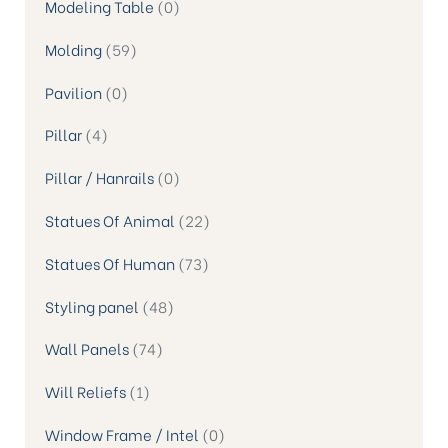
Modeling Table
0
Molding
59
Pavilion
0
Pillar
4
Pillar / Hanrails
0
Statues Of Animal
22
Statues Of Human
73
Styling panel
48
Wall Panels
74
Will Reliefs
1
Window Frame / Intel
0