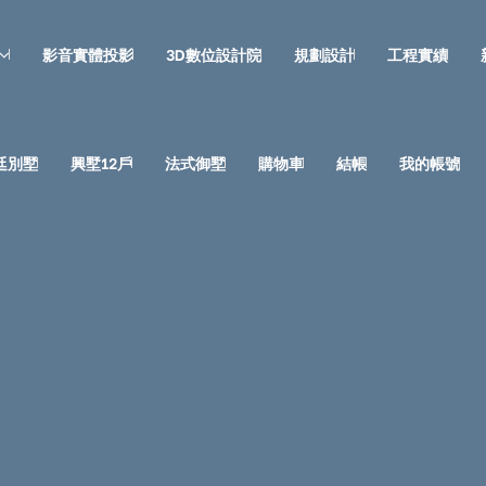
影音實體投影
3D數位設計院
規劃設計
工程實績
廷別墅
興墅12戶
法式御墅
購物車
結帳
我的帳號