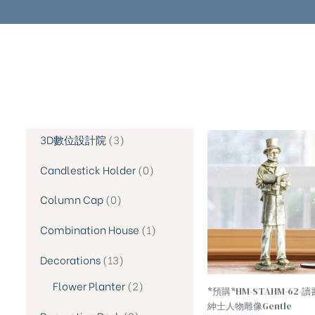
3D數位設計院
3
Candlestick Holder
0
Column Cap
0
Combination House
1
Decorations
13
Flower Planter
2
*預購*HM-STAHM-62-讀
紳士人物雕像Gentle