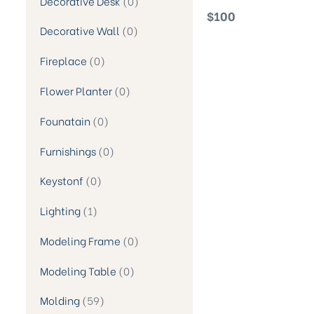
Decorative Desk
0
Reader Humanoid Statu
$
100
Decorative Wall
0
Fireplace
0
Flower Planter
0
Founatain
0
Furnishings
0
Keystonf
0
Lighting
1
Modeling Frame
0
Modeling Table
0
Molding
59