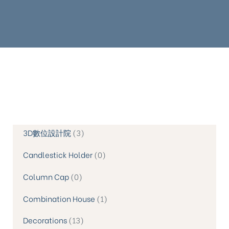
3D數位設計院
3
Candlestick Holder
0
Column Cap
0
Combination House
1
Decorations
13