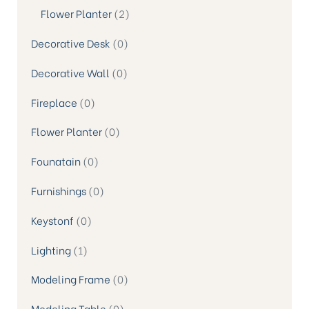
Flower Planter
2
Decorative Desk
0
Decorative Wall
0
Fireplace
0
Flower Planter
0
Founatain
0
Furnishings
0
Keystonf
0
Lighting
1
Modeling Frame
0
Modeling Table
0