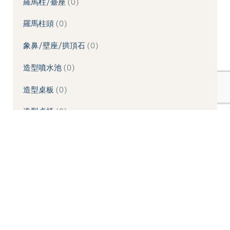
羅馬柱/臺座
0
羅馬柱頭
0
象鼻/壁座/拱頂石
0
造型噴水池
0
造型桌板
0
造型桌椅
0
造型牆板
0
造型線板
0
造型鏡框
0
酒瓶欄杆/柱類
0
門楣/門框
0