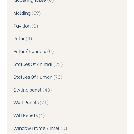
Molding
59
Pavilion
0
Pillar
4
Pillar / Hanrails
0
Statues Of Animal
22
Statues Of Human
73
Styling panel
48
Wall Panels
74
Will Reliefs
1
Window Frame / Intel
0