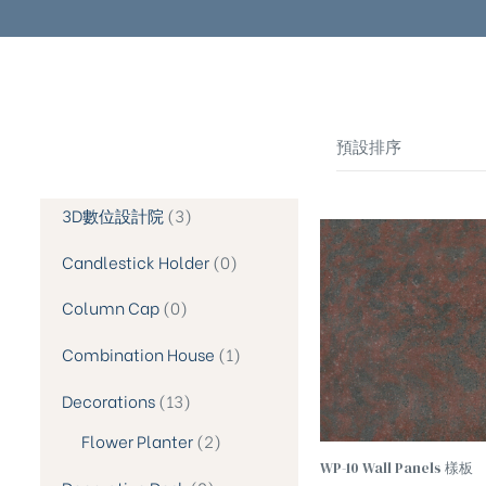
預設排序
3D數位設計院
3
Candlestick Holder
0
Column Cap
0
Combination House
1
Decorations
13
Flower Planter
2
WP-10 Wall Panels 樣板