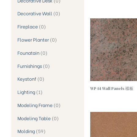
Decorative Desk
0
Decorative Wall
0
Fireplace
0
Flower Planter
0
Founatain
0
Furnishings
0
Keystonf
0
WP-14 Wall Panels 樣板
Lighting
1
Modeling Frame
0
Modeling Table
0
Molding
59