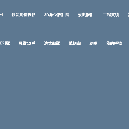
影音實體投影
3D數位設計院
規劃設計
工程實績
廷別墅
興墅12戶
法式御墅
購物車
結帳
我的帳號